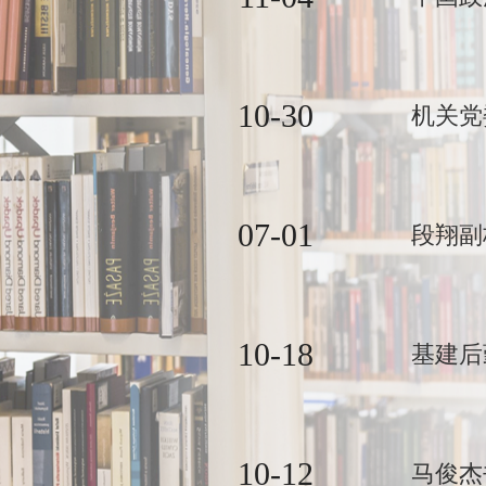
10-30
机关党
07-01
段翔副
10-18
基建后
10-12
马俊杰