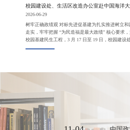
校园建设处、生活区改造办公室赴中国海洋大
2026-06-29
CAMPUS NEWS
树牢正确政绩观 对标先进促基建为扎实推进树立
走实，牢牢把握 “为民造福是最大政绩” 核心要求
教3、教4楼加
校园基建民生工程，3 月 17 日至 19 日，校园建
校园建设处对教3、教4楼进行
构加固、东西两侧配楼增加设备
查看更多
11-04
中国政